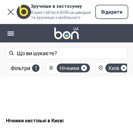
Зручніше в застосунку
Відкрити
Користуйтеся BON.ua швидше
та зручніше з мобільного
Фільтри
1
Нічники
Київ
Нічники настільні в Києві