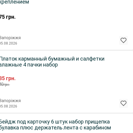
креплением
75
грн.
Запоріжжя
05.08.2026
Платок карманный бумажный и салфетки
влажные 4 пачки набор
35
грн.
40
грн.
Запоріжжя
05.08.2026
Бейдж под карточку 6 штук набор прищепка
булавка плюс держатель лента с карабином