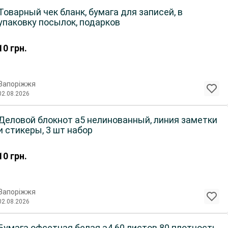
Товарный чек бланк, бумага для записей, в
упаковку посылок, подарков
10
грн.
Запоріжжя
02.08.2026
Деловой блокнот а5 нелинованный, линия заметки
и стикеры, 3 шт набор
10
грн.
Запоріжжя
02.08.2026
Бумага офсетная белая а4 60 листов 80 плотность