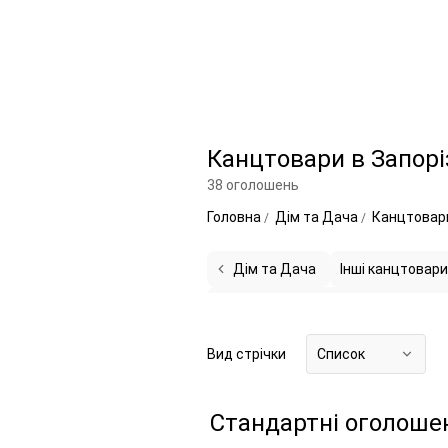
Канцтовари в Запорі
38 оголошень
Головна
Дім та Дача
Канцтова
Дім та Дача
Інші канцтовар
Органайзери, щоденники, блокнот
Вид стрічки
Список
Стандартні оголоше