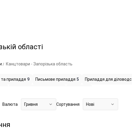
зькій області
ри
Канцтовари - Запорізька область
и та приладдя
9
Письмове приладдя
5
Приладдя для діловод
и
2
Папір і паперові вироби
15
Прапори
1
Валюта
Гривня
Сортування
Нові
ння