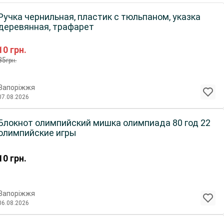
Ручка чернильная, пластик с тюльпаном, указка
деревянная, трафарет
10
грн.
35
грн.
Запоріжжя
07.08.2026
Блокнот олимпийский мишка олимпиада 80 год 22
олимпийские игры
10
грн.
Запоріжжя
06.08.2026