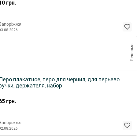
10
грн.
Запоріжжя
03.08.2026
Реклама
Перо плакатное, перо для чернил, для перьево
ручки, держателя, набор
65
грн.
Запоріжжя
02.08.2026