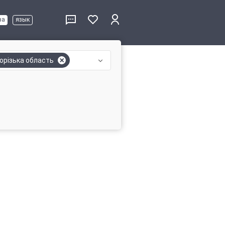
ва
язык
орізька область