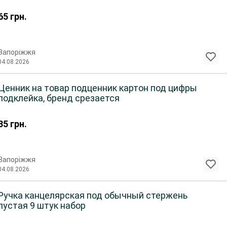
65
грн.
Запоріжжя
04.08.2026
Ценник на товар подценник картон под цифры
подклейка, бренд срезается
35
грн.
Запоріжжя
04.08.2026
Ручка канцелярская под обычный стержень
пустая 9 штук набор