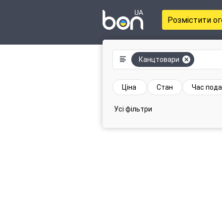
Розмістити о
Канцтовари
Ціна
Стан
Час пода
Усі фільтри