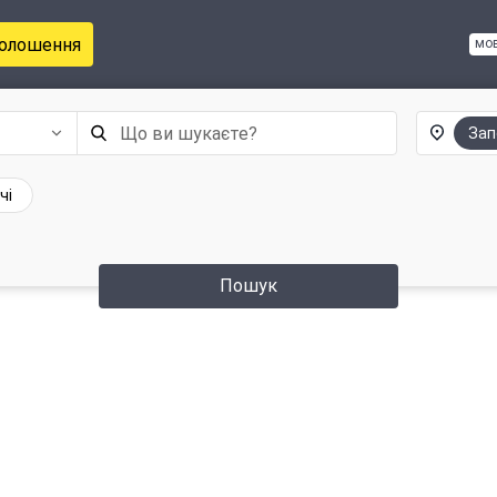
голошення
мо
Зап
чі
Пошук