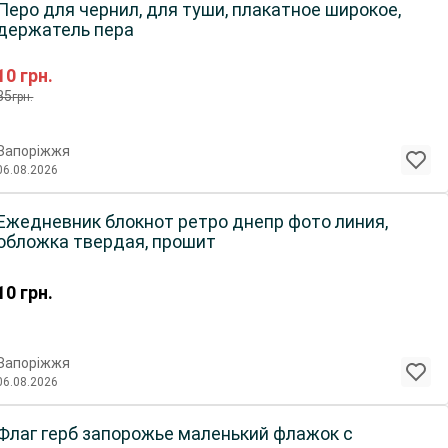
Перо для чернил, для туши, плакатное широкое,
держатель пера
10
грн.
35
грн.
Запоріжжя
06.08.2026
Ежедневник блокнот ретро днепр фото линия,
обложка твердая, прошит
10
грн.
Запоріжжя
06.08.2026
Флаг герб запорожье маленький флажок с