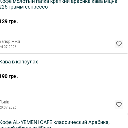
Кофе молотый галка крепкий арабика кава міцна
225 грамм еспрессо
129
грн.
Запоріжжя
24.07.2026
Кава в капсулах
190
грн.
Львів
20.07.2026
Кофе AL-YEMENI CAFE классический Арабика,
легкой обжарки 50gm