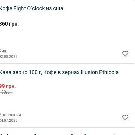
Кофе Eight О'clock из сша
360
грн.
Київ
02.08.2026
Кава зерно 100 г, Кофе в зернах Illusion Ethiopia
99
грн.
130
грн.
Запоріжжя
24.07.2026