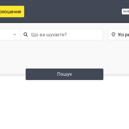
голошення
мо
Усі р
Пошук