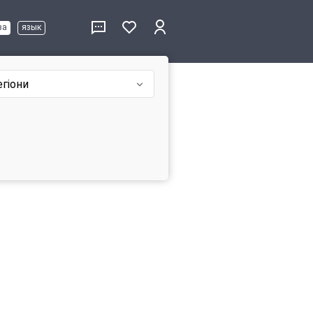
ва
язык
егіони