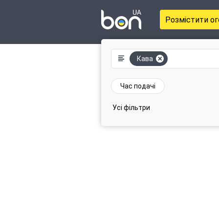
Розмістити о
Кава
Час подачі
Усі фільтри