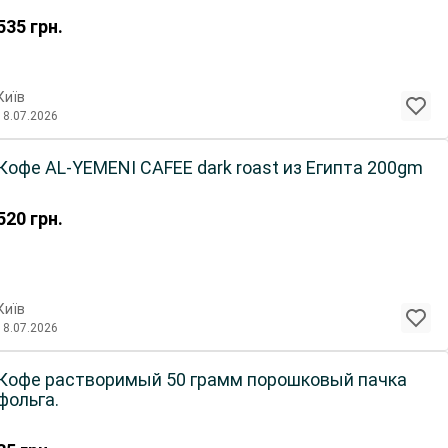
535
грн.
Київ
18.07.2026
Кофе AL-YEMENI CAFEE dark roast из Египта 200gm
520
грн.
Київ
18.07.2026
Кофе растворимый 50 грамм порошковый пачка
фольга.