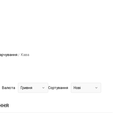
харчування
Кава
Валюта
Гривня
Сортування
Нові
ння