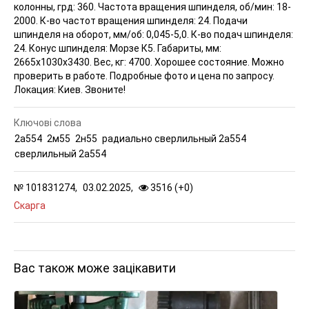
колонны, грд: 360. Частота вращения шпинделя, об/мин: 18-
2000. К-во частот вращения шпинделя: 24. Подачи
шпинделя на оборот, мм/об: 0,045-5,0. К-во подач шпинделя:
24. Конус шпинделя: Морзе К5. Габариты, мм:
2665х1030х3430. Вес, кг: 4700. Хорошее состояние. Можно
проверить в работе. Подробные фото и цена по запросу.
Локация: Киев. Звоните!
Ключові слова
2а554
2м55
2н55
радиально сверлильный 2а554
сверлильный 2а554
№
101831274,
03.02.2025,
3516 (
+
0
)
Скарга
Вас також може зацікавити