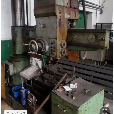
Фото:
1
із
7