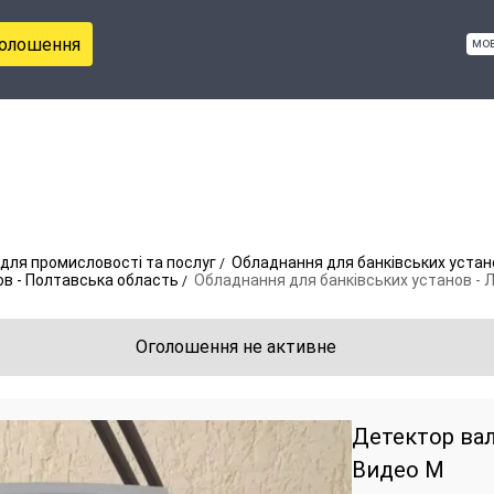
голошення
мо
для промисловості та послуг
Обладнання для банківських устан
ов - Полтавська область
Обладнання для банківських установ - 
Оголошення не активне
Детектор ва
Видео М