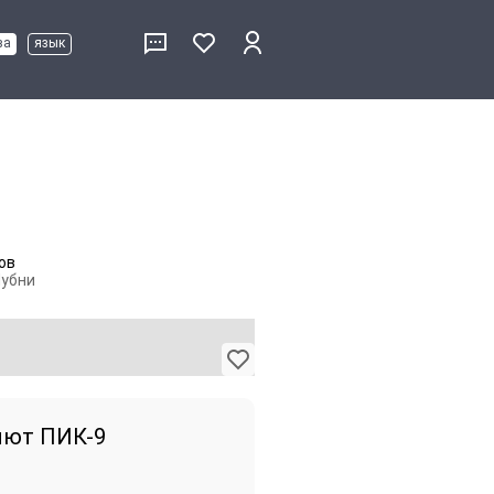
ва
язык
ов
Лубни
лют ПИК-9