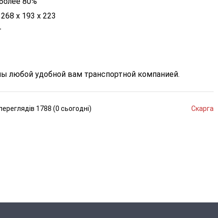
 более 80%
268 х 193 х 223
г
ы любой удобной вам транспортной компанией.
переглядів
1788 (
0
сьогодні
)
Скарга