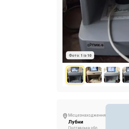
Фото:
1
із
10
Місцезнаходження
Лубни
Полтавська обл.