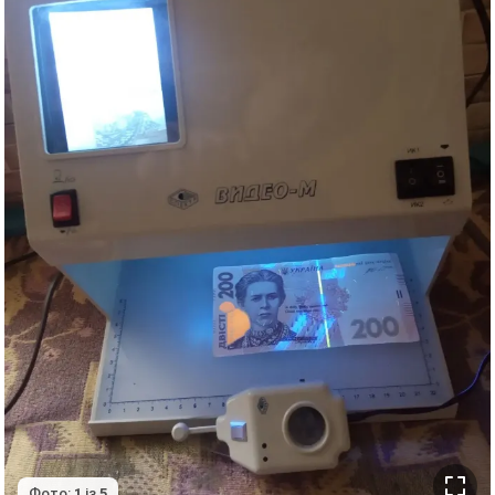
Фото:
1
із
5