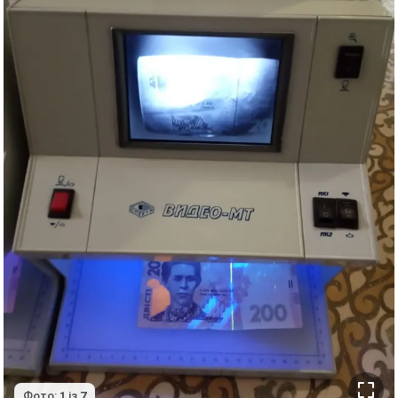
Фото:
1
із
7