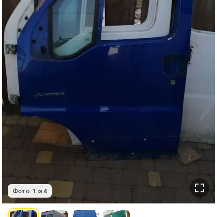
Фото:
1
із
4