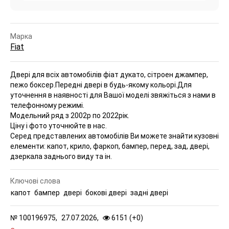
Марка
Fiat
Двері для всіх автомобілів фіат дукато, сітроен джампер,
пежо боксер.Передні двері в будь-якому кольорі.
Для
уточнення в наявності для Вашої моделі звяжіться з нами в
телефонному режимі.
Модельний ряд з 2002р по 2022рік.
Ціну і фото уточнюйте в нас.
Серед представлених автомобілів Ви можете знайти кузовні
елементи: капот, крило, фаркоп, бампер, перед, зад, двері,
дзеркала заднього виду та ін.
Ключові слова
капот
бампер
двері
бокові двері
задні двері
№
100196975,
27.07.2026,
6151 (
+
0
)