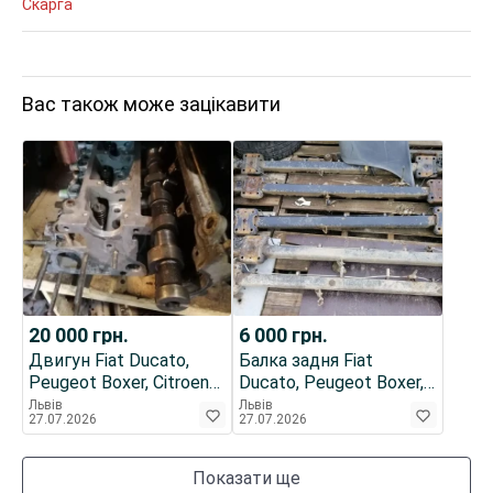
Скарга
Вас також може зацікавити
20 000
грн.
6 000
грн.
Двигун Fiat Ducato,
Балка задня Fiat
Peugeot Boxer, Citroen
Ducato, Peugeot Boxer,
Jumper
Citroen Jumper
Львів
Львів
27.07.2026
27.07.2026
Показати ще