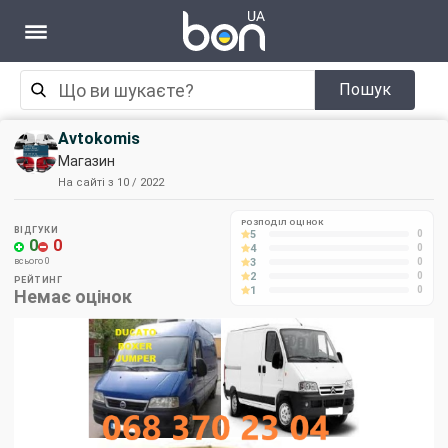
Пошук
Avtokomis
Магазин
На сайті з 10 / 2022
РОЗПОДІЛ ОЦІНОК
ВІДГУКИ
5
0
0
0
4
0
3
всього 0
0
2
0
РЕЙТИНГ
1
0
Немає оцінок