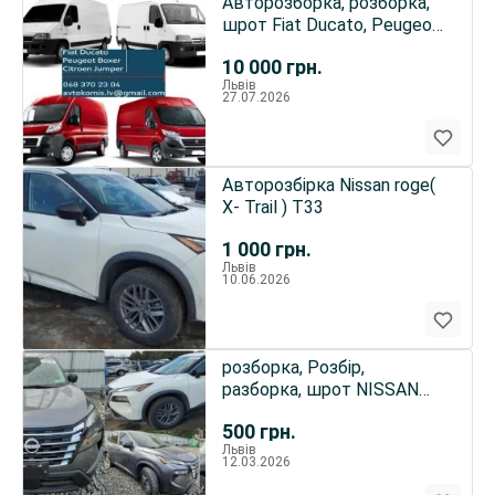
Авторозборка, розборка,
шрот Fiat Ducato, Peugeot
Boxer, Citroen Jumpe
10 000
грн.
Львів
27.07.2026
Авторозбірка Nissan roge(
X- Trail ) T33
1 000
грн.
Львів
10.06.2026
розборка, Розбір,
разборка, шрот NISSAN
ROGUE T33 X-TRAILT33
500
грн.
НИССАНРОГ
Львів
12.03.2026