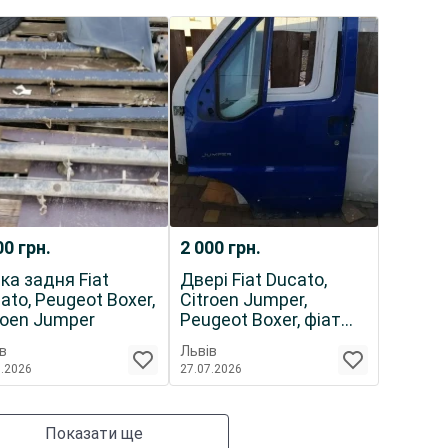
00
грн.
2 000
грн.
ка задня Fiat
Двері Fiat Ducato,
ato, Peugeot Boxer,
Citroen Jumper,
roen Jumper
Peugeot Boxer, фіат
дукато
в
Львів
7.2026
27.07.2026
Показати ще