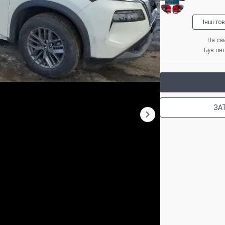
Інші то
На сай
Був он
ЗА