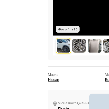
Фото:
1
із
10
Марка
М
Nissan
R
Місцезнаходження
Львів