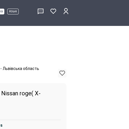
ва
язык
- Львівська область
Nissan roge( X-
is