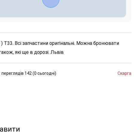
il ) T33. Всі запчастини оригінальні. Можна бронювати
також, які ще в дорозі. Львів
переглядів
142 (
0
сьогодні
)
Скарга
кавити