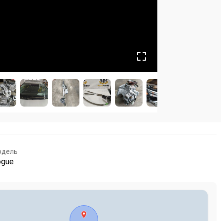
одель
ogue