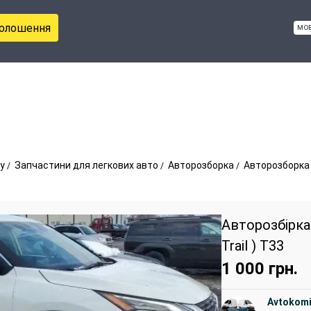
голошення
мо
у
Запчастини для легкових авто
Авторозборка
Авторозборка 
Авторозбірка 
Trail ) T33
1 000
грн.
Avtokom