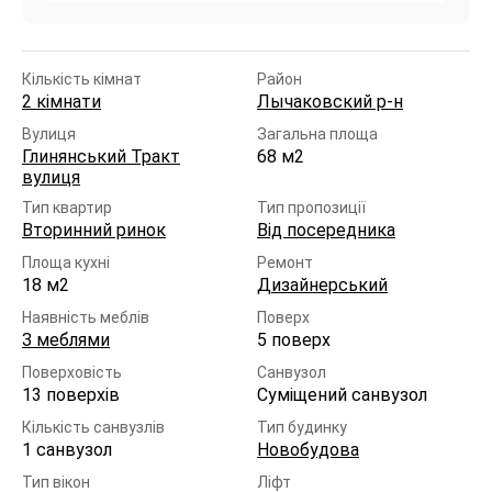
Кількість кімнат
Район
2 кімнати
Лычаковский р-н
Вулиця
Загальна площа
Глинянський Тракт
68 м2
вулиця
Тип квартир
Тип пропозиції
Вторинний ринок
Від посередника
Площа кухні
Ремонт
18 м2
Дизайнерський
Наявність меблів
Поверх
З меблями
5 поверх
Поверховість
Санвузол
13 поверхів
Суміщений санвузол
Кількість санвузлів
Тип будинку
1 санвузол
Новобудова
Тип вікон
Ліфт