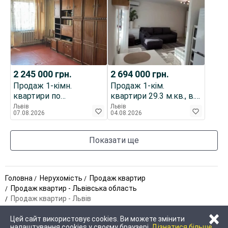
2 245 000
грн.
2 694 000
грн.
Продаж 1-кімн.
Продаж 1-кім.
квартири по
квартири 29.3 м.кв., в.
вул.Кавалерідзе,
Сосюри
Львів
Львів
07.08.2026
04.08.2026
Сихівський р-н
Показати ще
Головна
Нерухомість
Продаж квартир
Продаж квартир - Львівська область
Продаж квартир - Львів
×
Цей сайт використовує cookies. Ви можете змінити
налаштування cookies у своєму браузері.
Дізнатися більше.