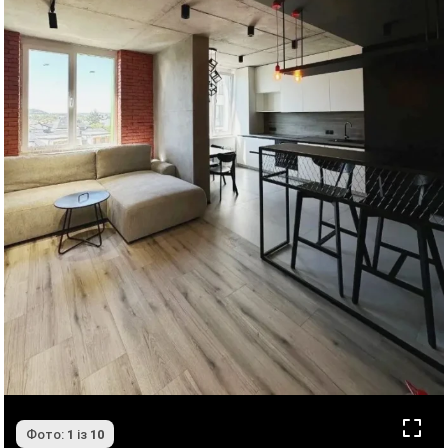
Фото:
1
із
10