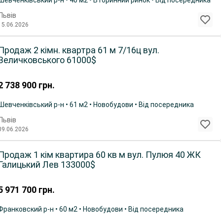
Шевченківський р-н • 40 м2 • Вторинний ринок • Від посередника
Львів
15.06.2026
Продаж 2 кімн. квартра 61 м 7/16ц вул.
Величковського 61000$
2 738 900
грн.
Шевченківський р-н • 61 м2 • Новобудови • Від посередника
Львів
09.06.2026
Продаж 1 кім квартира 60 кв м вул. Пулюя 40 ЖК
Галицький Лев 133000$
5 971 700
грн.
Франковский р-н • 60 м2 • Новобудови • Від посередника