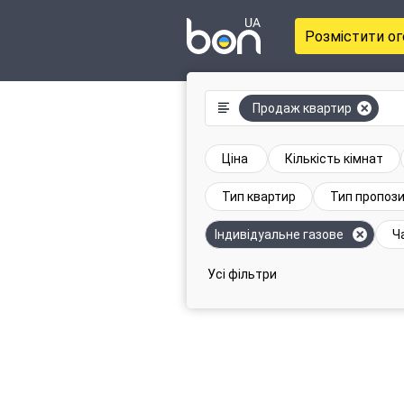
Розмістити о
Продаж квартир
Ціна
Кількість кімнат
Тип квартир
Тип пропози
Індивідуальне газове
Ч
Усі фільтри