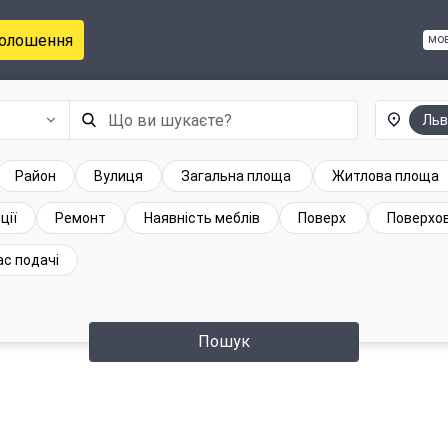
голошення
мо
Льв
Район
Вулиця
Загальна площа
Житлова площа
ції
Ремонт
Наявність меблів
Поверх
Поверхов
ас подачі
Пошук