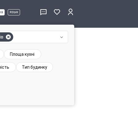
ва
язык
ів
Площа кухні
ість
Тип будинку