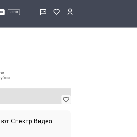
ва
язык
ов
Лубни
лют Спектр Видео