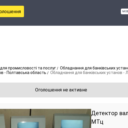
голошення
мо
для промисловості та послуг
Обладнання для банківських устан
ов - Полтавська область
Обладнання для банківських установ - 
Оголошення не активне
Детектор ва
МТц