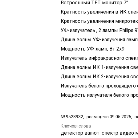
Встроенный TFT монитор 7"
Кратность увеличения в ИК спек
Кратность увеличения микротекс
УФ-излучатель , 2 лампы Philips 
Длина волны УФ-излучения ламп,
Мощность УФ-ламп, Вт 2х9
Излучатель инфракрасного спек
Длина волны ИК 1-излучения св
Длина волны ИК 2-излучения св
Излучатель белого проходящего
Мощность излучателя белого про
№
9528932,
розміщено
09.05.2026,
п
Ключові слова
детектор валют
спектр видео 