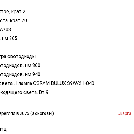
тре, крат 2
та, крат 20
9W/08
 нм 365
тра светодиоды
етодиодов, нм 860
етодиодов, нм 940
 света ,1 лампа OSRAM DULUX S9W/21-840
ходящего света, Вт 9
ереглядів
2075 (
0
сьогодні
)
Скарга
мтц