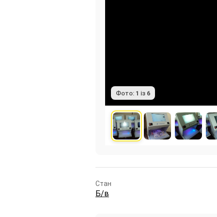
Фото:
1
із
6
Стан
Б/в