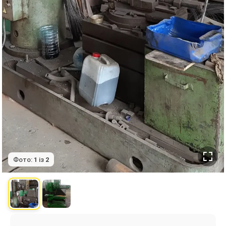
Фото:
1
із
2