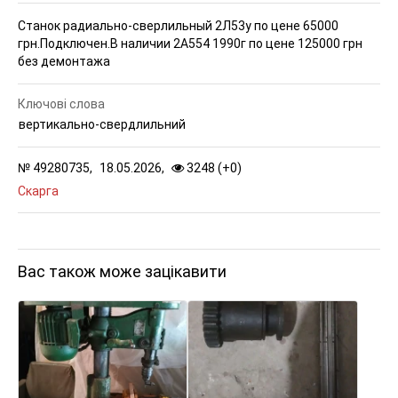
Станок радиально-сверлильный 2Л53у по цене 65000
грн.Подключен.В наличии
2А554 1990г по цене 125000 грн
без демонтажа
Ключові слова
вертикально-свердлильний
№
49280735,
18.05.2026,
3248 (
+
0
)
Скарга
Вас також може зацікавити