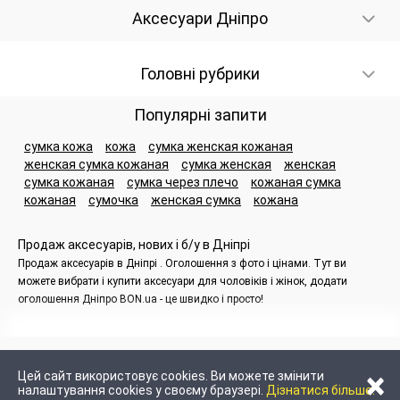
Аксесуари Дніпро
Головні рубрики
Популярні запити
сумка кожа
кожа
сумка женская кожаная
женская сумка кожаная
сумка женская
женская
сумка кожаная
сумка через плечо
кожаная сумка
кожаная
сумочка
женская сумка
кожана
Продаж аксесуарів, нових і б/у в Дніпрі
Продаж аксесуарів в Дніпрі . Оголошення з фото і цінами. Тут ви
можете вибрати і купити аксесуари для чоловіків і жінок, додати
оголошення Дніпро BON.ua - це швидко і просто!
×
Цей сайт використовує cookies. Ви можете змінити
налаштування cookies у своєму браузері.
Дізнатися більше.