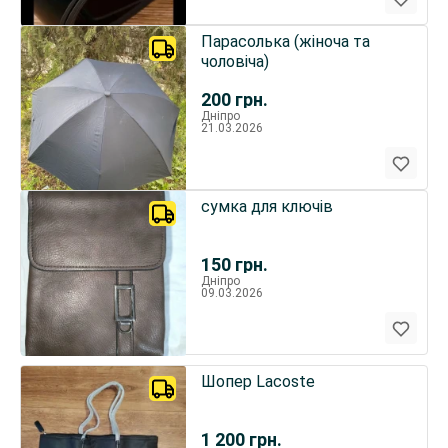
Парасолька (жіноча та
чоловіча)
200
грн.
Дніпро
21.03.2026
сумка для ключів
150
грн.
Дніпро
09.03.2026
Шопер Lacoste
1 200
грн.