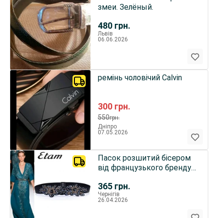
змеи. Зелёный.
480
грн.
Львів
06.06.2026
ремінь чоловічий Calvin
300
грн.
550
грн.
Дніпро
07.05.2026
Пасок розшитий бісером
від французького бренду
etam
365
грн.
Чернігів
26.04.2026