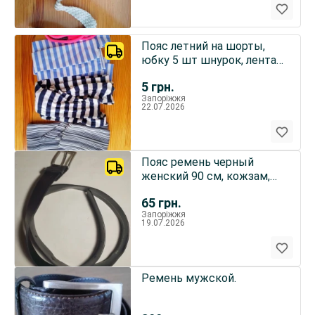
Пояс летний на шорты,
юбку 5 шт шнурок, лента
клетка, полоска
5
грн.
Запоріжжя
22.07.2026
Пояс ремень черный
женский 90 см, кожзам,
пряжка серебристая, H&m
65
грн.
Запоріжжя
19.07.2026
Ремень мужской.