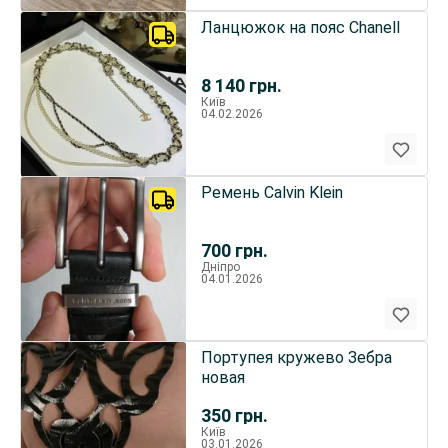
Ланцюжок на пояс Chanell
8 140
грн.
Київ
04.02.2026
Ремень Calvin Klein
700
грн.
Дніпро
04.01.2026
Портупея кружево Зебра
новая
350
грн.
Київ
03.01.2026