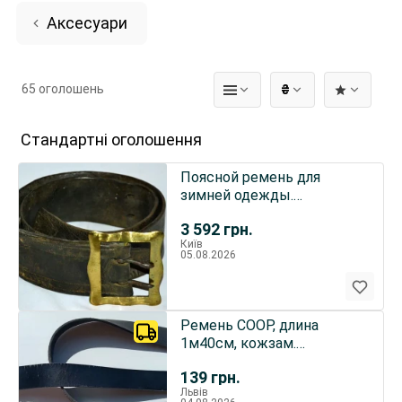
Аксесуари
65 оголошень
₴
Стандартні оголошення
Поясной ремень для
зимней одежды.
Кожа,бронза. Ширина 8 см.
3 592
грн.
Длинна 13
Київ
05.08.2026
Ремень COOP, длина
1м40см, кожзам.
Длинный.
139
грн.
Львів