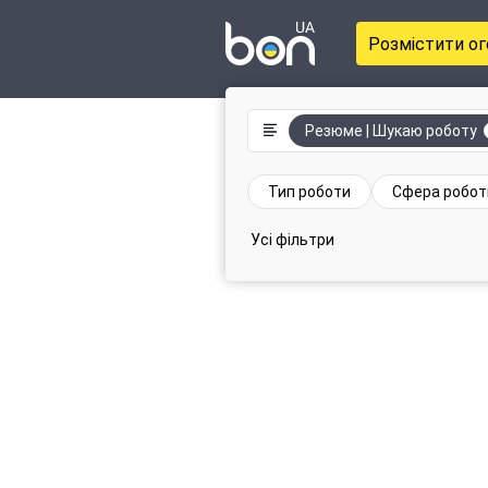
Розмістити о
Резюме | Шукаю роботу
Тип роботи
Сфера робот
Усі фільтри