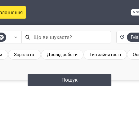
голошення
мо
Гні
и
Зарплата
Досвід роботи
Тип зайнятості
Ос
Пошук