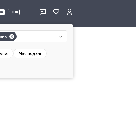
ва
язык
вань
віта
Час подачі