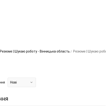
Резюме | Шукаю роботу - Вінницька область
Резюме | Шукаю робо
ння
Нові
ння