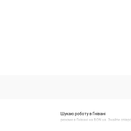
Шукаю роботу в Гнівані
резюме в Гнівані на BON.ua. Знайти співр