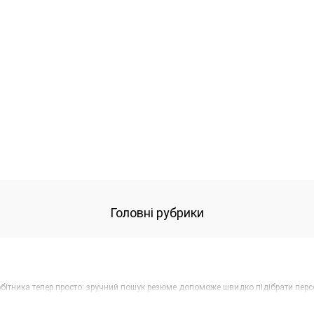
Головні рубрики
обітника тепер просто: зручний пошук резюме допоможе швидко підібрати персо