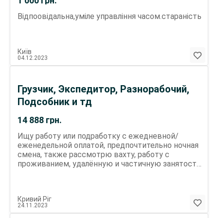
1 000
грн.
Відпоовідальна,уміле управління часом.стараність
Київ
04.12.2023
Грузчик, Экспедитор, Разнорабочий,
Подсобник и тд
14 888
грн.
Ищу работу или подработку с ежедневной/
еженедельной оплатой, предпочтительно ночная
смена, также рассмотрю вахту, работу с
проживанием, удалённую и частичную занятость.
Опыт Работы: Грузчик, фасовщик, грузчик-
наборщик: цемент, лесоматериалы, цветмет и
прокат, комбикорма, бакалея, переезды
Кривий Ріг
Разнорабочий: демонтаж зданий, конструкций и
24.11.2023
элементов внутр. отделки, монтаж и шлифовка