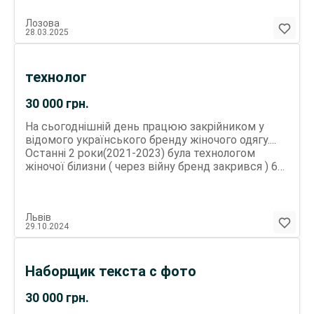
Лозова
28.03.2025
технолог
30 000
грн.
На сьогоднішній день працюю закрійником у
відомого українського бренду жіночого одягу....
Останні 2 роки(2021-2023) була технологом
жіночої білизни ( через війну бренд закрився ) 6
місяців була закрійником в весільному салоні).
також шила корсети і декілька суконь . ОСВІТА-
СЕРЕДНЯ СПЕЦІАЛЬНА БЕЗ ШКІДЛИВИХ ЗВИЧОК
Львів
ХОЧУ ПРАЦЮВАТИ НЕ ОФІЦІЙНО (з особистих
29.10.2024
причин ) МЕНШЕ 25К ГРН НЕ ПРОПОНУВАТИ !
Локацію розглядаю максимально наближену до
Сихова, далі не розглядаю( не витрачайте свій і мій
Наборщик текста с фото
час ) Шити нічого не хочу, не цікаво ! Шукаю
конкретні вакансії: 1.Технолог(помічник технолога
30 000
грн.
) 2.Контроль якості готової продукції
3.Закрійник(будь-чого) по готових лекалам