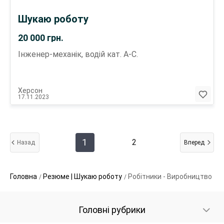
м/к, устройство кровли, армокаркас и заливка
ЖБК, термоизоляция трубопроводов и т.д.
Шукаю роботу
Инструктор: верёвочный парк Сборщик: сборка,
пайка, тестирование электронных компонентов
20 000
грн.
автокомплектующих Руководитель: коллектив до
5 человек Технолог: трафаретная печать и др.
Інженер-механік, водій кат. А-С.
полиграфич. процессы Навыки: Работа с ручным и
электроинструментом ПК — опытный
пользователь Английский — upper intermediate
Херсон
17.11.2023
1
2
Назад
Вперед
Головна
Резюме | Шукаю роботу
Робітники - Виробництво
Головні рубрики