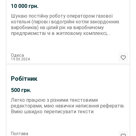
10 000
грн.
Шукаю постійну роботу оператором газової
котельні (парові і водогрійні котли закордонних
виробників) на цілий рік на виробничому
предприємстві чі в житловому комплексі,
позмінно. Зарплата від 8000 гривень на руки.
Чоловік, 53 рокі, вища освіта, досвід роботи на
виробництві та дахових котельнях, дієве
Одеса
посвідчення оператора газової котельні,
19.05.2024
відповідальний, виконавчій. Відсутність шкідливих
звичок.
Робітник
500
грн.
Легко працюю з різними текстовими
редакторами, маю навички написання рефератів.
Вмію швидко переписувати тексти.
Полтава