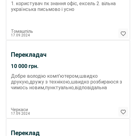
1. користувач пк знання офіс, ексель 2. вільна
українська письмово і усно
Томашпіль
17.09.2024
Перекладач
10 000
грн.
Добре володію комп'ютером,швидко
друкую,дружу з технікою,швидко розбираюся з
чимось новим,пунктуально,відповідальна
Черкаси
17.09.2024
Переклад