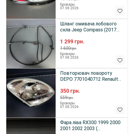
Бровары
07.08.2026
Шланг омивача лобового
скла Jeep Compass (2017–
2026) 55112665AA
1 299
грн.
1 600
грн.
Бровары
07.08.2026
Повторювач повороту
DEPO 7701040712 Renault
Megane Рено Меган
350
грн.
559
грн.
Бровары
07.08.2026
Фара ліва RX300 1999 2000
2001 2002 2003 (