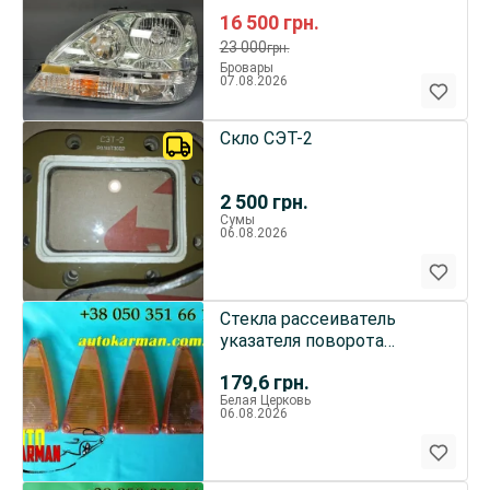
8115048031 8115048090
16 500
грн.
8115048130 )
23 000
грн.
Бровары
07.08.2026
Скло СЭТ-2
2 500
грн.
Сумы
06.08.2026
Стекла рассеиватель
указателя поворота
Москвич 412
179,6
грн.
Белая Церковь
06.08.2026