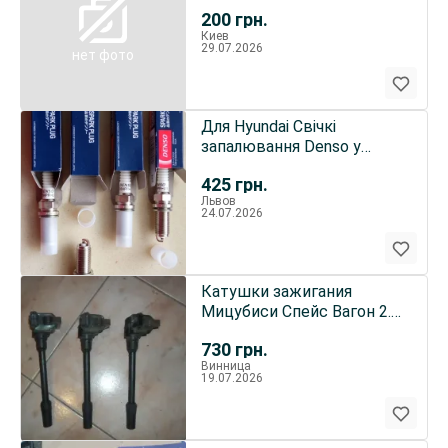
карбюратор
200
грн.
Киев
29.07.2026
нет фото
Для Hyundai Свічкі
запалювання Denso у
Львові
425
грн.
Львов
24.07.2026
Катушки зажигания
Мицубиси Спейс Вагон 2.4
GDI, Mitsubishi H6T12272A
730
грн.
Винница
19.07.2026