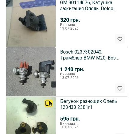
GM 90114676, Катушка
зажигания Опель, Delco
Remy, оригинал, 90056698
320
грн.
Винница
19.07.2026
Bosch 0237302040,
Трамблёр BMW М20, Bosch
0237302011, оригинал
1 240
грн.
Винница
13.07.2026
Бегунок разнощик Опель
123433 2381r1
595
грн.
Винница
10.07.2026