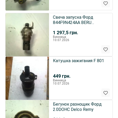
Свеча запуска Форд
844F9N424AA BERU
0101022406 8V оригинал
1 297,5
грн.
Винница
10.07.2026
Катушка зажигания F 801
449
грн.
Винница
10.07.2026
Бегунок разнощик Форд
2.0DOHC Delco Remy