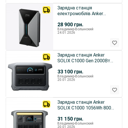
Зарядна станція
електромобілів Anker
SOLIX V1 Smart EV Charger
28 900
грн.
22 kW
Владимир-Волынский
24.01.2026
Зарядна станція Anker
SOLIX C1000 Gen 2000Вт
ДБЖ LiFePO4
33 100
грн.
Владимир-Волынский
20.01.2026
Зарядна станція Anker
SOLIX C1000 1056Wh 800W
LiFePO4 ДБЖ
31 150
грн.
Владимир-Волынский
20.01.2026