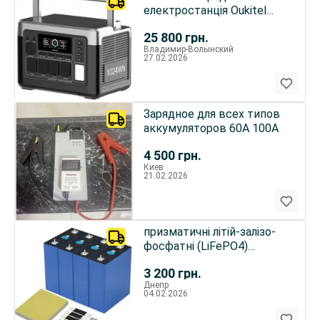
електростанція Oukitel
P1000 1024 вт.год 1800 вт
25 800
грн.
Владимир-Волынский
27.02.2026
Зарядное для всех типов
аккумуляторов 60А 100А
4 500
грн.
Киев
21.02.2026
призматичні літій-залізо-
фосфатні (LiFePO4)
акумулятори
3 200
грн.
Днепр
04.02.2026