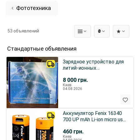
Фототехника
53 объявлений
₴
Стандартные объявления
Зарядное устройство для
литий-ионных
аккумуляторов Phylion Pl-
8 000
грн.
3680e с двухканальным
Киев
выходом 16,8в/3а
04.08.2026
Аккумулятор Fenix 16340
700 UP mAh Li-ion micro usb,
батарейка
460
грн.
Киев