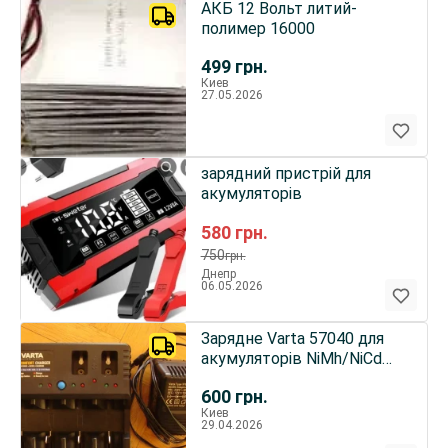
АКБ 12 Вольт литий-
полимер 16000
499
грн.
Киев
27.05.2026
зарядний пристрій для
акумуляторів
580
грн.
750
грн.
Днепр
06.05.2026
Зарядне Varta 57040 для
акумуляторів NiMh/NiCd
АА,ААА,С,D,R22 крона
600
грн.
Киев
29.04.2026