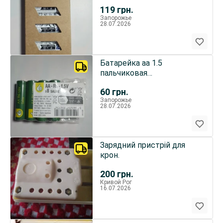
качественные набор 10
119
грн.
штук
Запорожье
28.07.2026
Батарейка аа 1.5
пальчиковая
качественные набор 4
60
грн.
штуки
Запорожье
28.07.2026
Зарядний пристрій для
крон.
200
грн.
Кривой Рог
16.07.2026