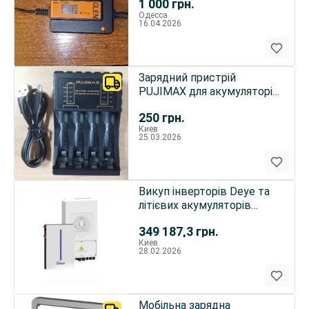
1 000
грн.
Одесса
16.04.2026
Зарядний пристрій
PUJIMAX для акумуляторів
AA/AAA Ni-MH/Ni-Cd 1,2 В
250
грн.
Киев
25.03.2026
Викуп інверторів Deye та
літієвих акумуляторів
(LiFePO4)
349 187,3
грн.
Киев
28.02.2026
Мобільна зарядна