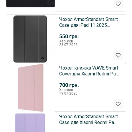
Чохол ArmorStandart Smart
Case для iPad 11 2025
(A16)/10.9 2024/2022 Black
550
грн.
(ARM83974)
Харьков
23.07.2026
Чохол-книжка WAVE Smart
Cover для Xiaomi Redmi Pad
2 Pink Sand
700
грн.
Харьков
19.07.2026
Чохол ArmorStandart Smart
Case для Xiaomi Redmi Pad
2 9.7 Lavender (ARM91451)