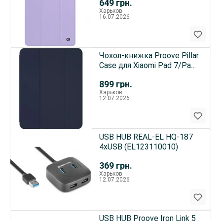
649
грн.
Харьков
16.07.2026
Чохол-книжка Proove Pillar
Case для Xiaomi Pad 7/Pad
7 Pro Midnight Blue
899
грн.
(PCPTXM07PR08)
Харьков
12.07.2026
USB HUB REAL-EL HQ-187
4xUSB (EL123110010)
369
грн.
Харьков
12.07.2026
USB HUB Proove Iron Link 5