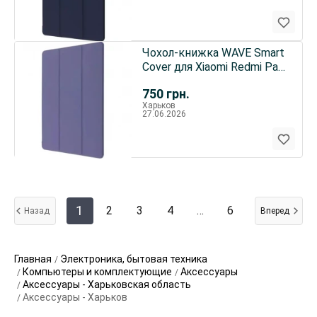
Чохол-книжка WAVE Smart
Cover для Xiaomi Redmi Pad
Pro/Pad Pro 5G/Poco Pad
750
грн.
Light Purple
Харьков
27.06.2026
1
2
3
4
…
6
Назад
Вперед
Главная
Электроника, бытовая техника
Компьютеры и комплектующие
Аксессуары
Аксессуары - Харьковская область
Аксессуары - Харьков