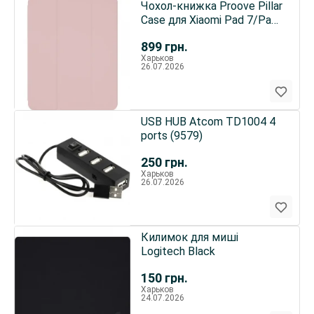
Чохол-книжка Proove Pillar
Case для Xiaomi Pad 7/Pad
7 Pro Pink Sand
899
грн.
(PCPTXM07PR28)
Харьков
26.07.2026
USB HUB Atcom TD1004 4
ports (9579)
250
грн.
Харьков
26.07.2026
Килимок для миші
Logitech Black
150
грн.
Харьков
24.07.2026