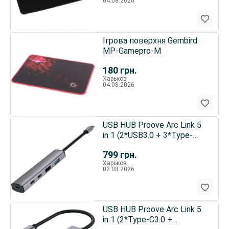
04.08.2026
Ігрова поверхня Gembird
MP-Gamepro-M
180
грн.
Харьков
04.08.2026
USB HUB Proove Arc Link 5
in 1 (2*USB3.0 + 3*Type-
C3.0) Silver
799
грн.
(HBAL00222024)
Харьков
02.08.2026
USB HUB Proove Arc Link 5
in 1 (2*Type-C3.0 +