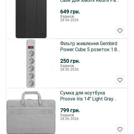
Case для Xiaomi Redmi Pad
2 9.7 Black (ARM91449)
649
грн.
Харьков
28.06.2026
Фільтр живлення Gembird
Power Cube 5 розеток 1.8м
(SPG5-G-6G) сірий
250
грн.
Харьков
28.06.2026
Сумка для ноутбука
Proove Iris 14" Light Gray
(LBIR14000003)
799
грн.
Харьков
28.06.2026