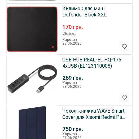
Килимок для миші
Defender Black XXL
170
грн.
250
грн.
Харьков
28.06.2026
USB HUB REAL-EL HQ-175
4xUSB (EL123110008)
269
грн.
Харьков
28.06.2026
Чохол-книжка WAVE Smart
Cover для Xiaomi Redmi Pad
Pro/Pad Pro 5G/Poco Pad
750
грн.
Midnight Blue
Харьков
27.06.2026