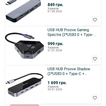
2*USB3.0 + HDMI) Silver
849
грн.
(HBAL00010604)
Харьков
01.08.2026
USB HUB Proove Gaming
Spectre (2*USB3.0 + Type-C
+ PD100W + HDMI) Dark
999
грн.
Gray (HBPG10221205)
Харьков
31.07.2026
USB HUB Proove Shadow
(2*USB3.0 + Type-C +
PD100W + HDMI) Dark Gray
1 699
грн.
(HBSW10221205)
Харьков
30.07.2026