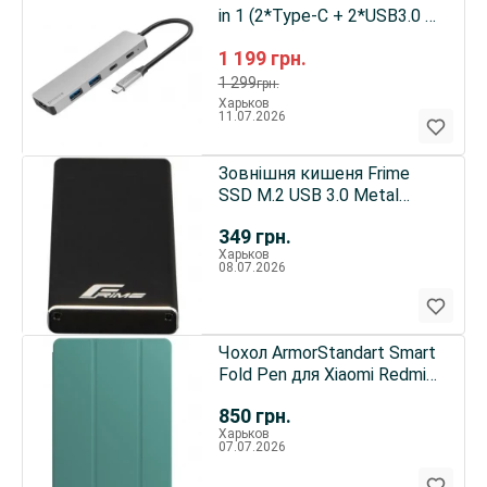
in 1 (2*Type-C + 2*USB3.0 +
HDMI) Silver
1 199
грн.
(HBIL00222024)
1 299
грн.
Харьков
11.07.2026
Зовнішня кишеня Frime
SSD M.2 USB 3.0 Metal
Black (FHE200.M2U30)
349
грн.
Харьков
08.07.2026
Чохол ArmorStandart Smart
Fold Pen для Xiaomi Redmi
Pad 2 Pro Pine Green
850
грн.
(ARM89204)
Харьков
07.07.2026