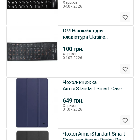
Харьков
04.07.2026
DM Наклейка для
клавіатури Ukraine
Keyboard Stickers
100
грн.
Black/Orange
Харьков
04.07.2026
Чохол-книжка
ArmorStandart Smart Case
для Xiaomi Redmi Pad 2 Blue
649
грн.
(ARM86083)
Харьков
01.07.2026
Чохол ArmorStandart Smart