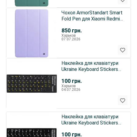
Чохол ArmorStandart Smart
Fold Pen для Xiaomi Redmi
Pad 2 Pro Light Purple
850
грн.
(ARM89203)
Харьков
07.07.2026
Наклейка для клавіатури
Ukraine Keyboard Stickers
Black/Yellow
100
грн.
Харьков
04.07.2026
Наклейка для клавіатури
Ukraine Keyboard Stickers
Black/White
100
грн.