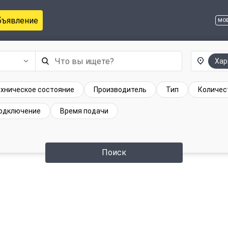
бъявление
мо
Хар
хническое состояние
Производитель
Тип
Количес
одключение
Время подачи
Поиск