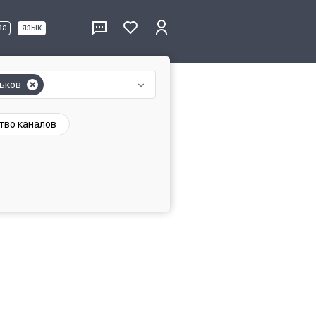
ва
язык
ьков
тво каналов