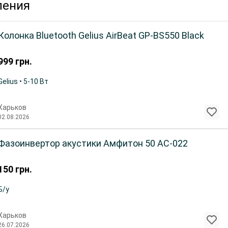
ления
Колонка Bluetooth Gelius AirBeat GP-BS550 Black
999
грн.
Gelius • 5-10 Вт
Харьков
02.08.2026
Фазоинвертор акустики Амфитон 50 АС-022
150
грн.
Б/у
Харьков
26.07.2026