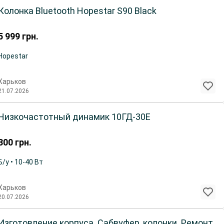
Колонка Bluetooth Hopestar S90 Black
5 999
грн.
Hopestar
Харьков
21.07.2026
Низкочастотный динамик 10ГД-30Е
300
грн.
Б/у • 10-40 Вт
Харьков
20.07.2026
Изготовление корпуса. Сабвуфер, колонки. Ремонт