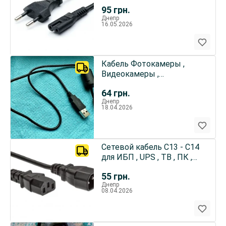
разная длина / Из Европы
95
грн.
Днепр
16.05.2026
Кабель Фотокамеры ,
Видеокамеры ,
Видеотехники , Для
64
грн.
зарядки и Data
Днепр
18.04.2026
Сетевой кабель С13 - С14
для ИБП , UPS , ТВ , ПК ,
МФУ итд
55
грн.
Днепр
08.04.2026