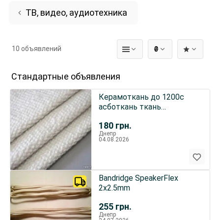
ТВ, видео, аудиотехника
10 объявлений
₴
Стандартные объявления
Керамоткань до 1200с
асботкань ткань
асбестовая шнур
180
грн.
уплотнительный
Днепр
04.08.2026
Bandridge SpeakerFlex
2x2.5mm
255
грн.
Днепр