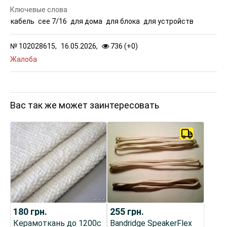
Ключевые слова
кабель
cee 7/16
для дома
для блока
для устройств
№
102028615,
16.05.2026,
736 (
+
0
)
Жалоба
Вас так же может заинтересовать
180
грн.
255
грн.
Керамоткань до 1200с
Bandridge SpeakerFlex