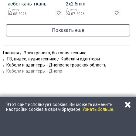
асботкань ткань
2x2.5mm
асбестовая шнур
Днепр
Днепр
04.08.2026
24.07.2026
уплотнительный
Показать еще
Главная
Электроника, бытовая техника
ТВ, видео, аудиотехника
Кабели и адаптеры
Кабели и адаптеры - Днепропетровская область
Кабели и адаптеры - Днепр
×
Этот сайт использует cookies. Вы можете изменить
ПОЗВОНИТЬ
НАПИСАТЬ
настройки cookies в своём браузере.
Узнать больше.