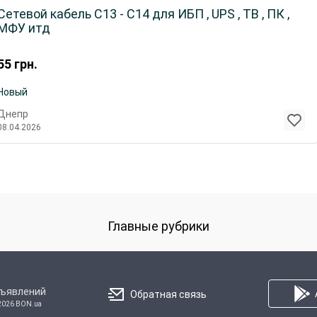
Сетевой кабель С13 - С14 для ИБП , UPS , ТВ , ПК ,
МФУ итд
55
грн.
Новый
Днепр
08.04.2026
Главные рубрики
бъявлений
Обратная связь
2026 BON.ua