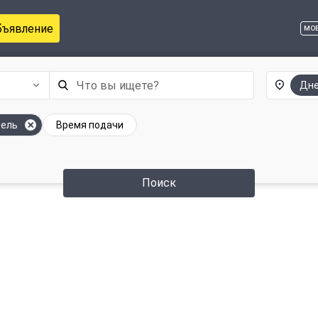
бъявление
мо
Дн
бель
Время подачи
Поиск