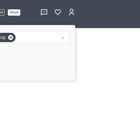
ва
язык
епр