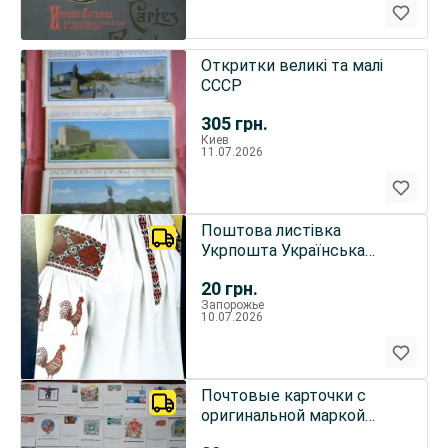
Откритки великі та малі
СССР
305
грн.
Киев
11.07.2026
Поштова листівка
Укрпошта Українська
вишивка код нації.
20
грн.
Харківська об.
Запорожье
10.07.2026
Почтовые карточки с
оригинальной маркой
спецгашение ссср