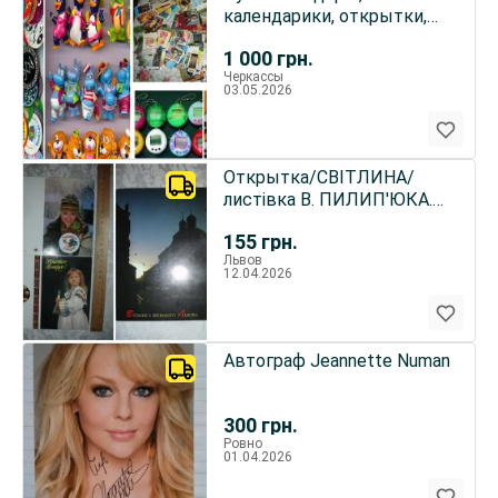
календарики, открытки,
тамогочи, электронные
1 000
грн.
игры
Черкассы
03.05.2026
Открытка/СВІТЛИНА/
листівка В. ПИЛИП'ЮКА.
Світло й Тінь. 1992. НОВА.
155
грн.
Львов
12.04.2026
Автограф Jeannette Numan
300
грн.
Ровно
01.04.2026