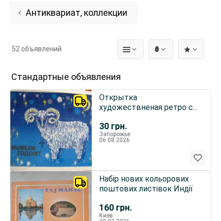
Антиквариат, коллекции
52 объявлений
₴
Стандартные объявления
Открытка
художествненая ретро с
новым годом 3 шт баран
30
грн.
бурундук заяц
Запорожье
06.08.2026
Набір нових кольорових
поштових листівок Индії
160
грн.
Киев