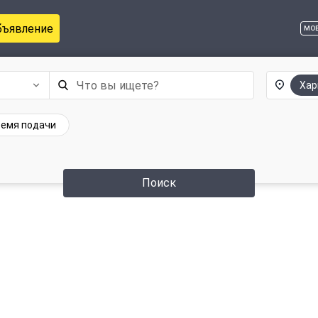
бъявление
мо
Хар
емя подачи
Поиск