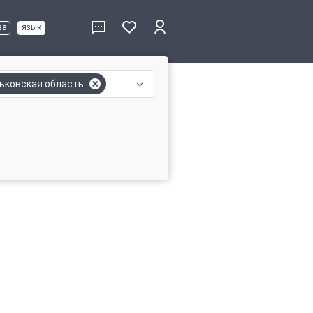
ва
язык
ьковская область