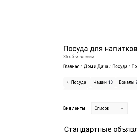
Посуда для напитков
35 объявлений
Главная
Дом и Дача
Посуда
По
Посуда
Чашки
13
Бокалы
Стопки
3
Аксессуары
1
Друга
Вид ленты
Список
Стандартные объяв