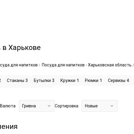
 в Харькове
суда для напитков
Посуда для напитков - Харьковская область
2
Стаканы
3
Бутылки
3
Кружки
1
Рюмки
1
Сервизы
4
я посуда для напитков
1
Валюта
Гривна
Сортировка
Новые
ления