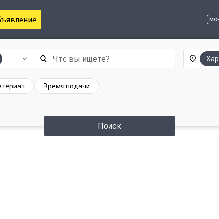
бъявление
мо
Хар
атериал
Время подачи
Поиск