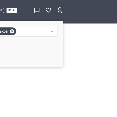
ва
язык
ьков