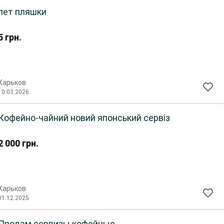
пет пляшки
5
грн.
Харьков
10.03.2026
Кофейно-чайний новий японський сервіз
2 000
грн.
Харьков
01.12.2025
Продам сервизы кофейные