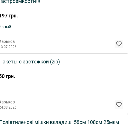
Гастроемкости!!!
197
грн.
Новый
Харьков
13.07.2026
Пакеты с застёжкой (zip)
50
грн.
Харьков
24.03.2026
Поліетиленові мішки вкладиші 58см 108см 25мкм