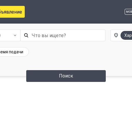
бъявление
мо
Хар
емя подачи
Поиск