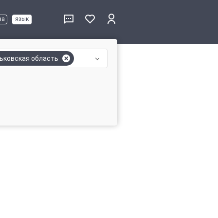
ва
язык
ьковская область