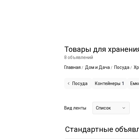
Товары для хранения
8 объявлений
Главная
Дом и Дача
Посуда
Хр
Посуда
Контейнеры
1
Емк
Вид ленты
Список
Стандартные объяв