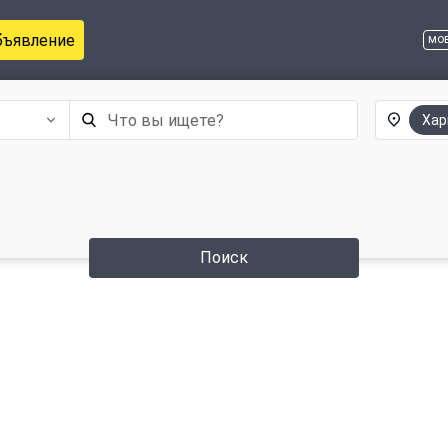
бъявление
мо
Хар
Поиск