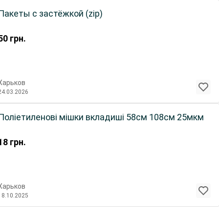
Пакеты с застёжкой (zip)
50
грн.
Харьков
24.03.2026
Поліетиленові мішки вкладиші 58см 108см 25мкм
18
грн.
Харьков
18.10.2025