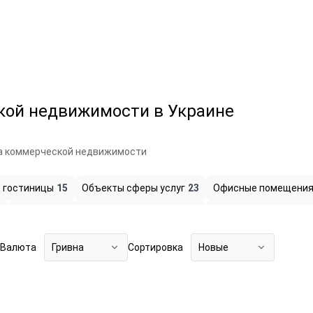
кой недвижимости в Украине
 коммерческой недвижимости
, гостиницы
15
Объекты сферы услуг
23
Офисные помещени
4
Помещения свободного назначения
97
Складские помещен
Валюта
Гривна
Сортировка
Новые