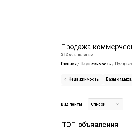
Продажа коммерчес
313 объявлений
Главная
Недвижимость
Продажа
Недвижимость
Базы отдыха
Производственные помещения
5
Торговые помещения
44
Вид ленты
Список
ТОП-объявления