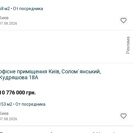
68 м2 • От посредника
Киев
07.08.2026
Реклама
офісне приміщення Київ, Солом`янський,
Кудряшова 18А
10 776 000
грн.
153 м2 • От посредника
Киев
07.08.2026