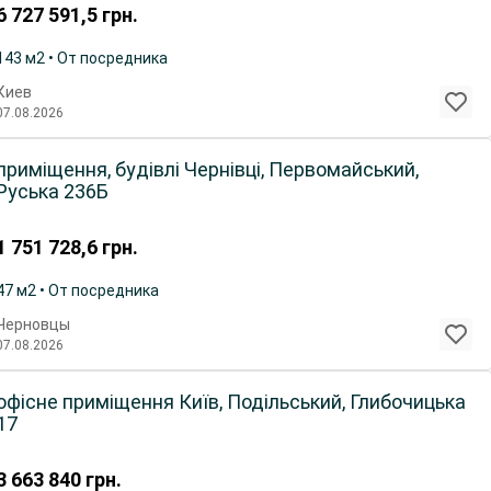
6 727 591,5
грн.
143 м2 • От посредника
Киев
07.08.2026
приміщення, будівлі Чернівці, Первомайський,
Руська 236Б
1 751 728,6
грн.
47 м2 • От посредника
Черновцы
07.08.2026
офісне приміщення Київ, Подільський, Глибочицька
17
3 663 840
грн.