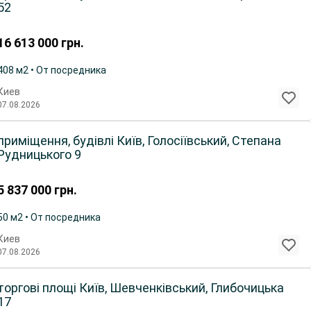
52
16 613 000
грн.
408 м2 • От посредника
Киев
07.08.2026
приміщення, будівлі Київ, Голосіївський, Степана
Рудницького 9
5 837 000
грн.
50 м2 • От посредника
Киев
07.08.2026
торгові площі Київ, Шевченківський, Глибочицька
17