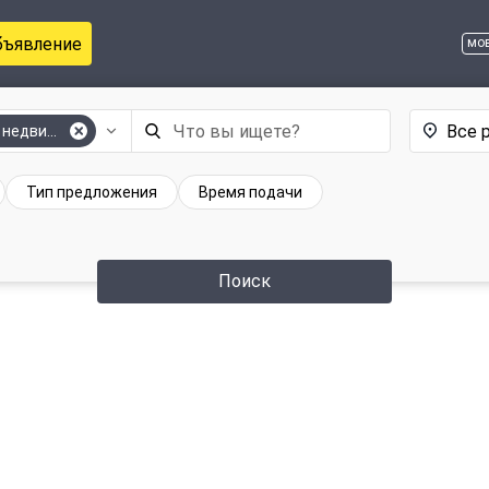
бъявление
мо
Все 
 недвижимости
Тип предложения
Время подачи
Поиск