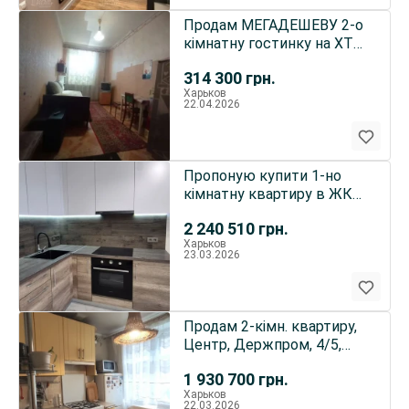
Продам МЕГАДЕШЕВУ 2-о
кімнатну гостинку на ХТЗ
за 7000.
314 300
грн.
Харьков
22.04.2026
Пропоную купити 1-но
кімнатну квартиру в ЖК
Будинок на Зерновій
2 240 510
грн.
Харьков
23.03.2026
Продам 2-кімн. квартиру,
Центр, Держпром, 4/5,
жилий стан
1 930 700
грн.
Харьков
22.03.2026