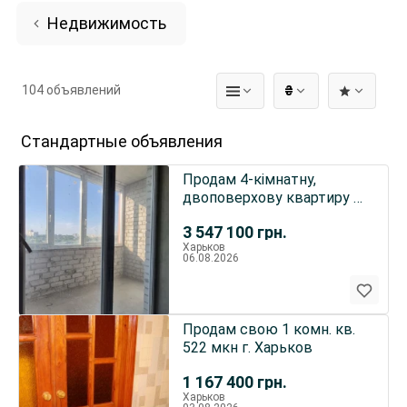
Недвижимость
104 объявлений
₴
Стандартные объявления
Продам 4-кімнатну,
двоповерхову квартиру в
ЖК "Роганський", вул.
3 547 100
грн.
Роганська, буд. 130/3.
Харьков
06.08.2026
Продам свою 1 комн. кв.
522 мкн г. Харьков
1 167 400
грн.
Харьков