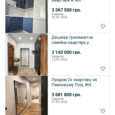
квартири в ЖК
Райдужний з люкс
3 367 500
грн.
ремонтом...
Харьков
20.05.2026
Дешева трикімнатна
сімейна квартира у
новобудові ЖК
3 143 000
грн.
Радужний...
Харьков
12.05.2026
Продам 2к квартиру на
Павловому Полі, ЖК
Сокільники
3 681 800
грн.
Харьков
07.05.2026