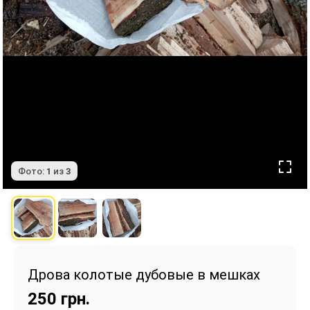
Фото:
1
из
3
Дрова колотые дубовые в мешках
250
грн.