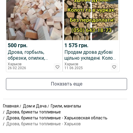
500
грн.
1 575
грн.
Дрова, горбыль,
Продам дрова дубові
обрезки, опилки,
щільно укладені. Колоті,
стружка.
в чурках.
Харьков
Харьков
26.02.2026
11.06.2025
Показать еще
Главная
Дом и Дача
Грили, мангалы
Дрова, брикеты топливные
Дрова, брикеты топливные - Харьковская область
Дрова, брикеты топливные - Харьков