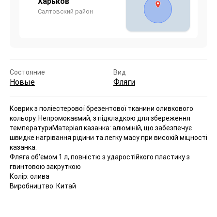
Харьков
Салтовский район
Состояние
Вид
Новые
Фляги
Коврик з поліестерової брезентової тканини оливкового
кольору. Непромокаємий, з підкладкою для збереження
температури
Матеріал казанка: алюміній, що забезпечує
швидке нагрівання рідини та легку масу при високій міцності
казанка.
Фляга об'ємом 1 л, повністю з ударостійкого пластику з
гвинтовою закруткою
Колір: олива
Виробництво: Китай