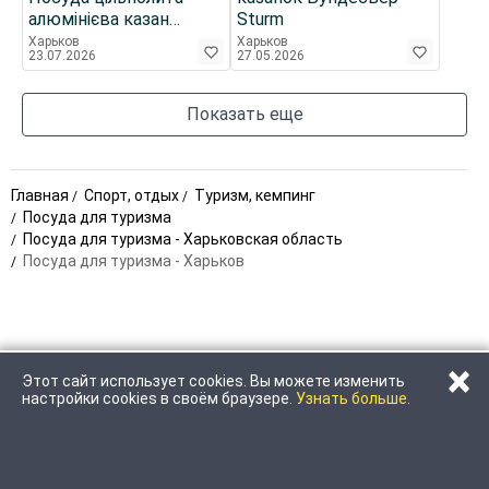
алюмінієва казан
Sturm
казанок каструля
Харьков
Харьков
23.07.2026
27.05.2026
кастрюля невелика,
раритет з минулого
Показать еще
Главная
Спорт, отдых
Туризм, кемпинг
Посуда для туризма
Посуда для туризма - Харьковская область
Посуда для туризма - Харьков
×
Этот сайт использует cookies. Вы можете изменить
ПОЗВОНИТЬ
НАПИСАТЬ
настройки cookies в своём браузере.
Узнать больше.