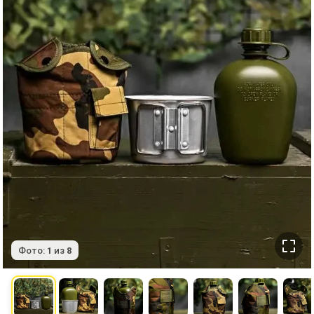
Фото:
1
из
8