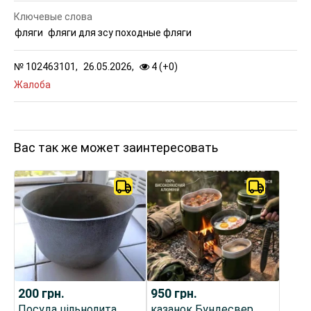
Ключевые слова
фляги
фляги для зсу походные фляги
№
102463101,
26.05.2026,
4 (
+
0
)
Жалоба
Вас так же может заинтересовать
200
грн.
950
грн.
Посуда цільнолита
казанок Бундесвер