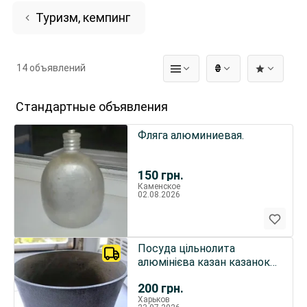
Туризм, кемпинг
14 объявлений
₴
Стандартные объявления
Фляга алюминиевая.
150
грн.
Каменское
02.08.2026
Посуда цільнолита
алюмінієва казан казанок
каструля кастрюля
200
грн.
невелика, раритет з
Харьков
минулого