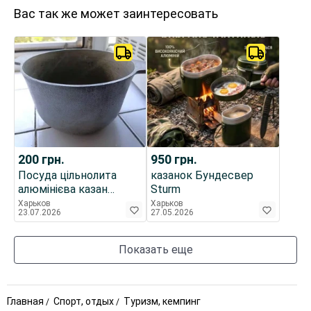
Вас так же может заинтересовать
200
грн.
950
грн.
Посуда цільнолита
казанок Бундесвер
алюмінієва казан
Sturm
казанок каструля
Харьков
Харьков
23.07.2026
27.05.2026
кастрюля невелика,
раритет з минулого
Показать еще
Главная
Спорт, отдых
Туризм, кемпинг