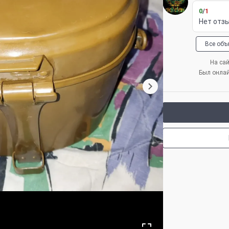
0
/
1
Нет отз
Все объ
На сай
Был онла