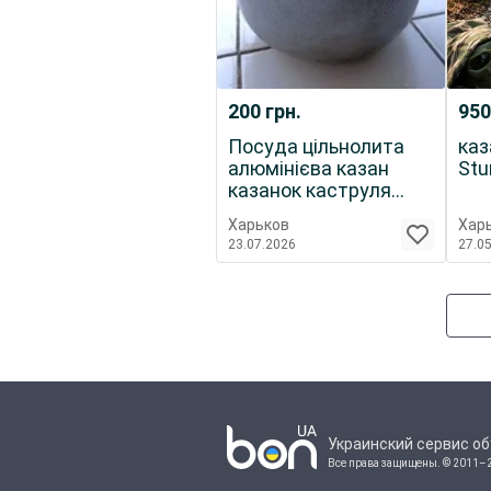
200
грн.
95
Посуда цільнолита
каз
алюмінієва казан
Stu
казанок каструля
кастрюля невелика,
Харьков
Хар
раритет з минулого
23.07.2026
27.0
Украинский сервис о
Все права защищены.
© 2011–