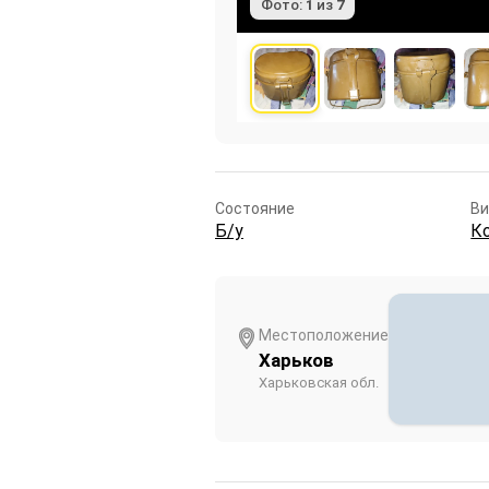
Фото:
1
из
7
Состояние
В
Б/у
К
Местоположение
Харьков
Харьковская обл.