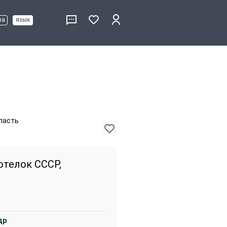
ва
язык
бласть
отелок CCCР,
др