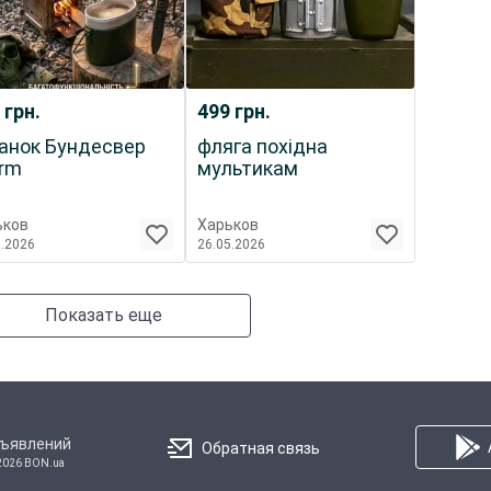
0
грн.
499
грн.
анок Бундесвер
фляга похідна
rm
мультикам
ьков
Харьков
5.2026
26.05.2026
Показать еще
бъявлений
Обратная связь
2026 BON.ua