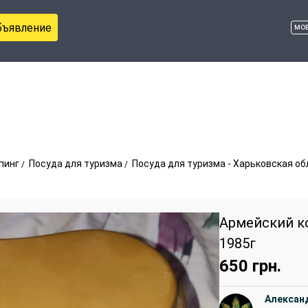
бъявление
мо
пинг
Посуда для туризма
Посуда для туризма - Харьковская о
Армейский к
1985г
650
грн.
Алексан