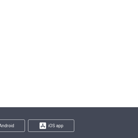
Android
iOS app