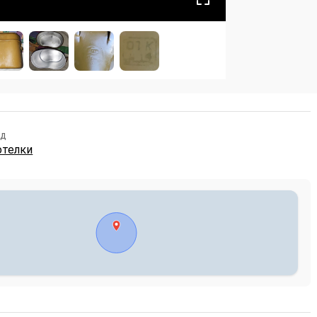
ид
отелки