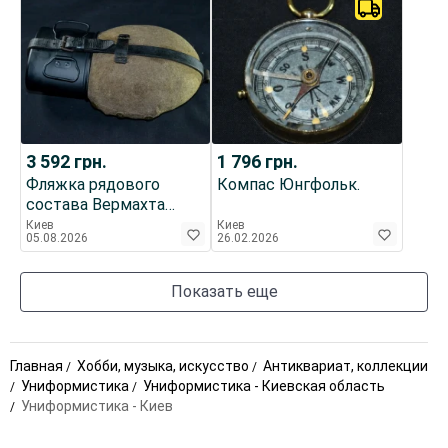
3 592
грн.
1 796
грн.
Фляжка рядового
Компас Юнгфольк.
состава Вермахта
образца 1931 года. В
Киев
Киев
05.08.2026
26.02.2026
суконном чехле.
Показать еще
Главная
Хобби, музыка, искусство
Антиквариат, коллекции
Униформистика
Униформистика - Киевская область
Униформистика - Киев