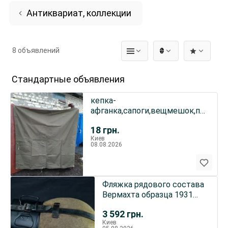
Антиквариат, коллекции
8 объявлений
₴
Стандартные объявления
кепка-
афганка,сапоги,вещмешок,пилотки
СССР
18
грн.
Киев
08.08.2026
Фляжка рядового состава
Вермахта образца 1931
года. В суконном чехле.
3 592
грн.
Киев