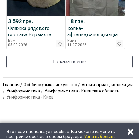
3 592
грн.
18
грн.
Фляжка рядового
кепка-
состава Вермахта
афганка,сапоги,вещмешок,пи
образца 1931 года. В
СССР
Киев
Киев
05.08.2026
11.07.2026
суконном чехле.
Показать еще
Главная
Хобби, музыка, искусство
Антиквариат, коллекции
Униформистика
Униформистика - Киевская область
Униформистика - Киев
×
Этот сайт использует cookies. Вы можете изменить
ПОЗВОНИТЬ
НАПИСАТЬ
настройки cookies в своём браузере.
Узнать больше.