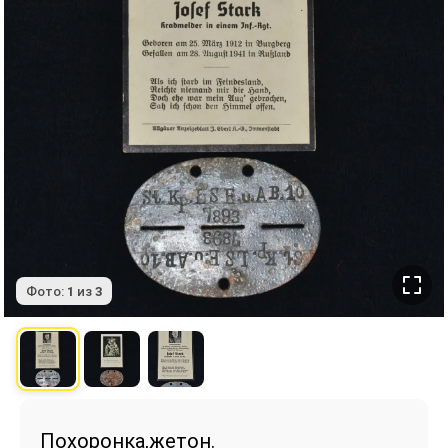
Фото:
1
из
3
Похоронка,жетон.