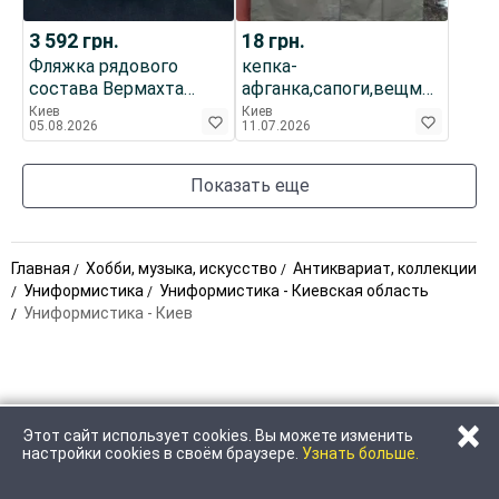
3 592
грн.
18
грн.
Фляжка рядового
кепка-
состава Вермахта
афганка,сапоги,вещмешок,пи
образца 1931 года. В
СССР
Киев
Киев
05.08.2026
11.07.2026
суконном чехле.
Показать еще
Главная
Хобби, музыка, искусство
Антиквариат, коллекции
Униформистика
Униформистика - Киевская область
Униформистика - Киев
×
Этот сайт использует cookies. Вы можете изменить
ПОЗВОНИТЬ
НАПИСАТЬ
настройки cookies в своём браузере.
Узнать больше.