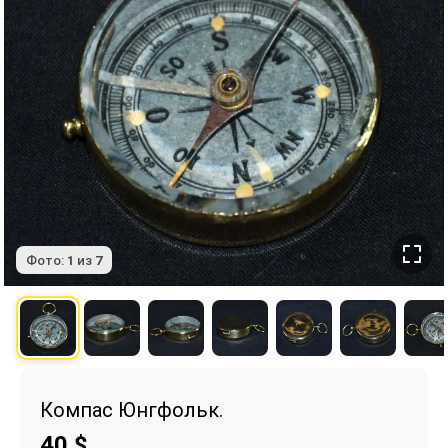
Фото:
1
из
7
Компас Юнгфольк.
40
$