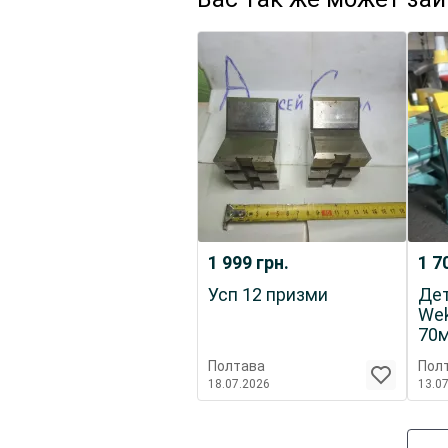
1 999
грн.
1 7
Усп 12 призми
Дет
Wek
70м
В80
Полтава
Пол
18.07.2026
13.0