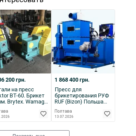
06 200
грн.
1 868 400
грн.
али на пресс
Пресс для
tor BT-60. Брикет
брикетирования РУФ
м. Brytex. Wamag.
RUF (Bizon) Польша
.
550 кг.час.
тава
Полтава
7.2026
13.07.2026