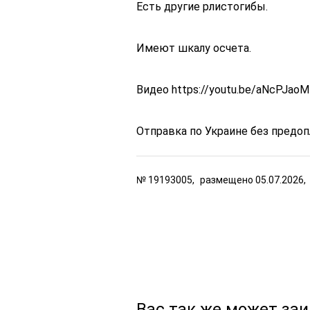
Есть другие рлистогибы.
Имеют шкалу осчета.
Видео https://youtu.be/aNcPJao
Отправка по Украине без предоп
№
19193005,
размещено
05.07.2026,
Вас так же может за