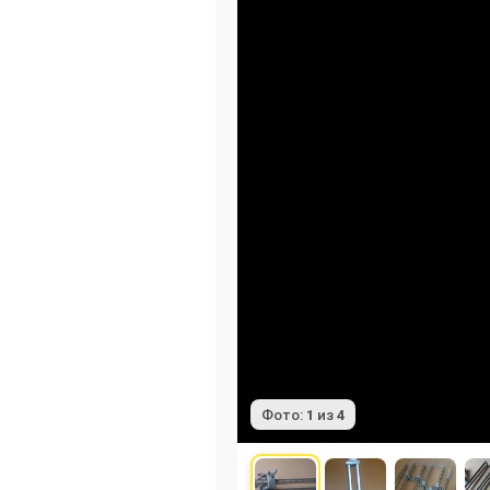
Фото:
1
из
4