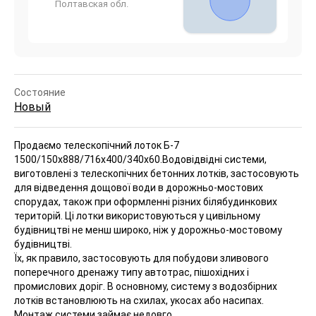
Полтавская обл.
Состояние
Новый
Продаємо телескопічний лоток Б-7
1500/150х888/716х400/340х60.
Водовідвідні системи,
виготовлені з телескопічних бетонних лотків, застосовують
для відведення дощової води в дорожньо-мостових
спорудах, також при оформленні різних білябудинкових
територій. Ці лотки використовуються у цивільному
будівництві не менш широко, ніж у дорожньо-мостовому
будівництві.
Їх, як правило, застосовують для побудови зливового
поперечного дренажу типу автотрас, пішохідних і
промислових доріг. В основному, систему з водозбірних
лотків встановлюють на схилах, укосах або насипах.
Монтаж системи займає недовго.