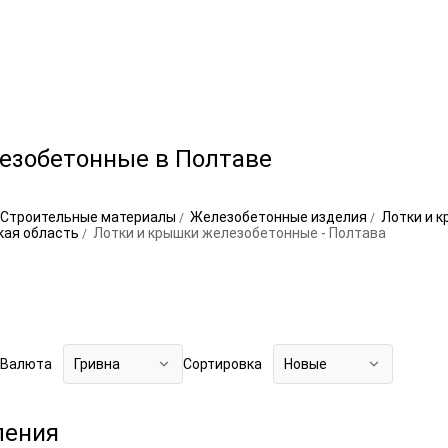
езобетонные в Полтаве
Строительные материалы
Железобетонные изделия
Лотки и 
кая область
Лотки и крышки железобетонные - Полтава
Валюта
Гривна
Сортировка
Новые
ления