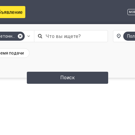
бъявление
мо
бетонные
Пол
емя подачи
Поиск