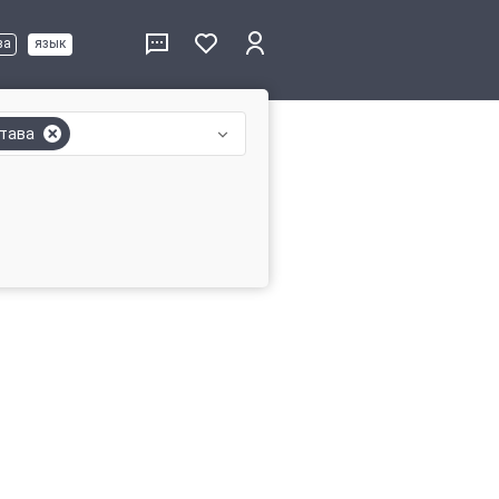
ва
язык
тава