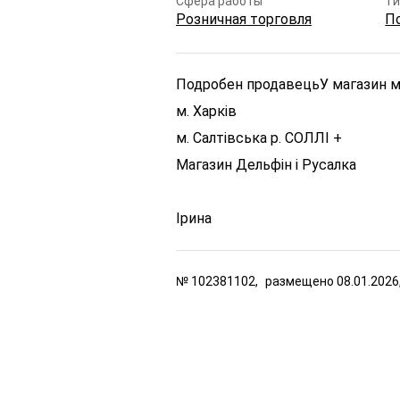
Сфера работы
Ти
Розничная торговля
П
Подробен продавець
У магазин 
м. Харків
м. Салтівська р. СОЛЛІ +
Магазин Дельфін і Русалка
Ірина
№
102381102,
размещено
08.01.2026