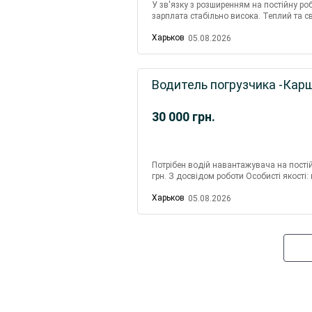
У зв'язку з розширенням на постійну роб
зарплата стабільно висока. Теплий та св
19.
Харьков
05.08.2026
Водитель погрузчика -Кар
30 000
грн.
Потрібен водій навантажувача на постій
грн. З досвідом роботи Особисті якості:
поряд із заводом ім Т. Г. Ш...
Харьков
05.08.2026