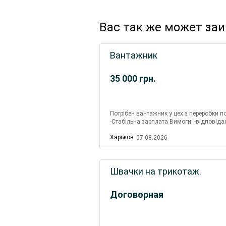
Вас так же может за
Вантажник
35 000
грн.
Потрібен вантажник у цех з переробки по
-Стабільна зарплата Вимоги: -відповід
підприємства: Р-н Новожанове, поря...
Харьков
07.08.2026
Швачки на трикотаж.
Договорная