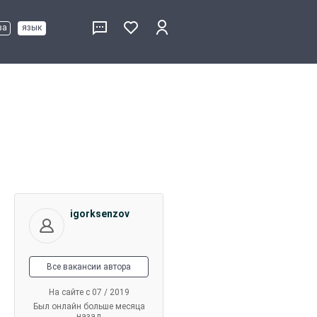
ва
язык
igorksenzov
Все вакансии автора
На сайте с 07 / 2019
Был онлайн больше месяца
назад