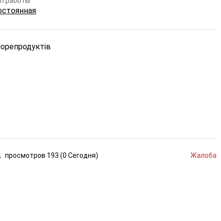
п работы
остоянная
морепродуктів
,
просмотров
193 (
0
Сегодня
)
Жалоба