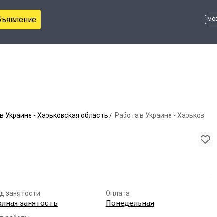
бъявление
мо
в Украине - Харьковская область
Работа в Украине - Харьков
д занятости
Оплата
олная занятость
Понедельная