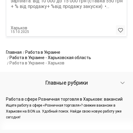
зарплата: від 10 000 до 15 000 грн (ставка 550 грн
+ % від продажу+ %від продажу закуски) •
Оплачуване стажування. • Можливість додаткових
робочих днів та збільшення заробітку Вакансії
доступні за такими адресами: Пр. Ново-
Харьков
Баварський, 121 Камська, 1(м Холодна Гора) Мала
15.10.2025
Гончарівська,16 а (м. Вокзальна, ЖД вокзал)
Гіршмана 17( м. Архітектора Бекетова)
Главная
Работа в Украине
Работа в Украине - Харьковская область
Работа в Украине - Харьков
Главные рубрики
Работа в сфере Розничная торговля в Харькове: вакансий
Ищете работу в сфере «Розничная торговля»? свежие вакансии в
Харькове на BON.ua. Удобный поиск. Найди свою новую работу уже
сегодня!