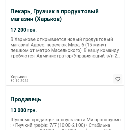
Пекарь, Грузчик в продуктовый
магазин (Харьков)
17 200
грн.
В Харькове открывается новый продуктовый
магазин! Адрес: переулок Мира, 6 (15 минут
пешком от метро Масельского). В нашу команду
требуются: Администратор/Управляющий, з/п 20
000 грн Пекарь, з/п 17 200 грн Продавец-Кассир,
з/п 16 800 грн Мы предлагаем: Стабильную работу
и своевременную зарплату Удобный график 5/2,
Харьков
2/2 Дружный коллектив Официальное
30.10.2025
трудоустройство Звони прямо сейчас и
присоединяйся!
Продавець
13 000
грн.
Шукаємо продавця- консультанта Ми пропонуємо
: • Гнучкий графік: 7/7 (10:00-21:00) • Стабільна