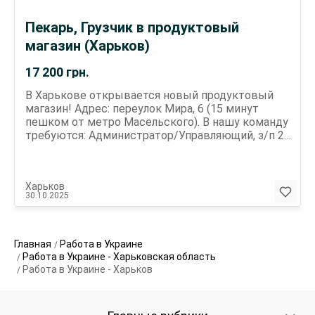
Пекарь, Грузчик в продуктовый
магазин (Харьков)
17 200
грн.
В Харькове открывается новый продуктовый
магазин! Адрес: переулок Мира, 6 (15 минут
пешком от метро Масельского). В нашу команду
требуются: Администратор/Управляющий, з/п 20
000 грн Пекарь, з/п 17 200 грн Продавец-Кассир,
з/п 16 800 грн Мы предлагаем: Стабильную работу
и своевременную зарплату Удобный график 5/2,
Харьков
2/2 Дружный коллектив Официальное
30.10.2025
трудоустройство Звони прямо сейчас и
присоединяйся!
Главная
Работа в Украине
Работа в Украине - Харьковская область
Работа в Украине - Харьков