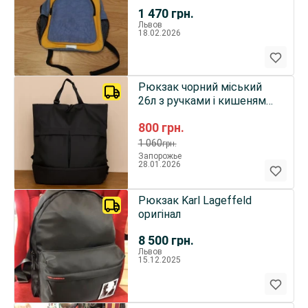
1 470
грн.
Львов
18.02.2026
Рюкзак чорний міський
26л з ручками і кишенями,
шопер
800
грн.
1 060
грн.
Запорожье
28.01.2026
Рюкзак Karl Lageffeld
оригінал
8 500
грн.
Львов
15.12.2025