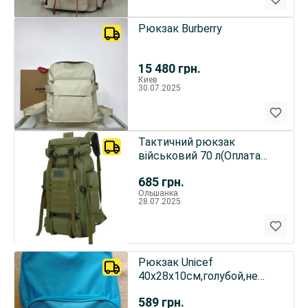
Рюкзак Burberry
15 480
грн.
Киев
30.07.2025
Тактичний рюкзак
військовий 70 л(Оплата
при отриманні на пошті)
685
грн.
Ольшанка
28.07.2025
Рюкзак Unicef
40х28х10см,голубой,не
промокающий
589
грн.