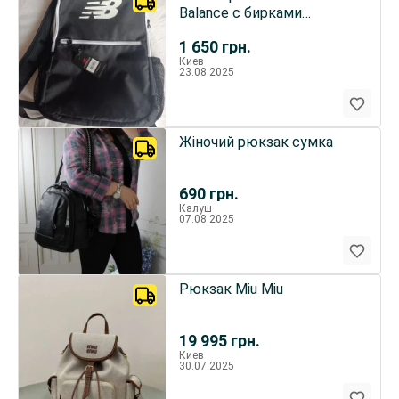
Balance c бирками
вместительній красивій
1 650
грн.
30 л
Киев
23.08.2025
Жіночий рюкзак сумка
690
грн.
Калуш
07.08.2025
Рюкзак Miu Miu
19 995
грн.
Киев
30.07.2025