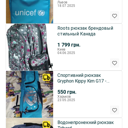
Львов
18.07.2025
Roots рюкзак брендовый
стильный Канада
1 799
грн.
Киев
04.06.2025
Спортивний рюкзак
Gryphon Kippy Kim G17 -
Double Strap
550
грн.
Харьков
23.05.2025
Водонепронекний рюкзак