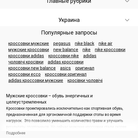
Главные рубрики
Украина
Популярные запросы
кроссовки мужские
pegasus
nike black
nike air
мужские кроссовки
new balance
nike
nike кроссовки
кроссовки adidas
кроссовки nike
adidas
чоловічі кросівки
adidas кроссовки
кроссовки new balance
asics
оригинал
кроссовки ecco
кроссовки оригинал
adidas кроссовки мужские
кросівки чоловічі
Мужские кроссовки – обувь энергичных и
целеустремленных
Кроссовки проектировались исключительно как спортивная обувь,
предназначенная для эргономичной поддержки стопы во время
нагрузок. Это позволило уменьшить количество травм и улучшить
результаты спортсменов. Но сейчас мужские кроссовки стали скорее
стильным атрибутом и прочно вошли в повседневную жизнь.
Подробнее